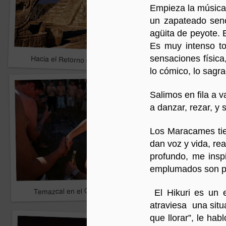
Empieza la música 
un zapateado senc
agüita de peyote. 
Es muy intenso tod
El Poder las Visiones
Hacia el Retorno de la Conciencia Cosmica
sensaciones física, 
1
lo cómico, lo sagra
Salimos en fila a 
a danzar, rezar, y
Los Maracames tien
dan voz y vida, rea
profundo, me insp
emplumados son pur
Temazcal en el Centro Penitenciario de Valparaíso
2
El Hikuri es un e
La crisis terminal del 
atraviesa una situa
que llorar”, le ha