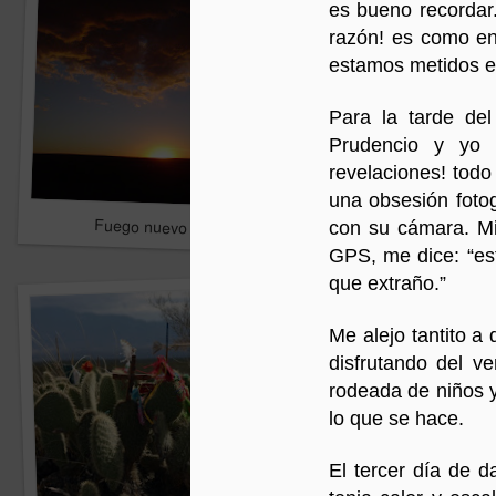
es bueno recordar.
razón! es como ent
estamos metidos en
Para la tarde del
Prudencio y yo 
revelaciones! todo
una obsesión foto
Diálogo por la Paz
Fuego nuevo
con su cámara. Mi 
GPS, me dice: “es
que extraño.”
Me alejo tantito 
disfrutando del v
rodeada de niños 
lo que se hace.
El tercer día de d