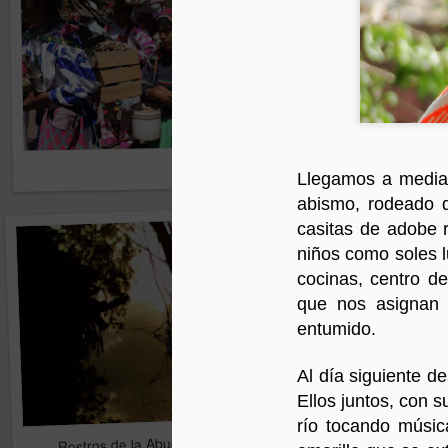
Llegamos a media
Hikuri Neirra I
abismo, rodeado d
casitas de adobe r
niños como soles l
cocinas, centro de
que nos asignan 
entumido.
Al día siguiente d
Ellos juntos, con 
río tocando músic
Rostros de la Abuela en la aldea
Flores del Mayab 4