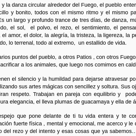
y la danza circular alrededor del Fuego, el pueblo ent
illo y bonito, todos con el mismo ritmo y el mismo p
Es un largo y profundo trance de tres días, de danza, mú
o, el sol, el polvo, el rezo, el sentimiento, el pensam
El espejo en una pregunta
3
Venadita, vena
el amor, el dolor, la alegría, la tristeza, la ligereza, la
do, lo terrenal, todo al extremo, un estallido de vida.
varios puntos del pueblo, a otros Patios , con otros Fueg
 sacrificar a los animales, que luego nos comimos en cald
en el silencio y la humildad para dejarse atravesar por 
lizando sus artes mágicas con sencillez y soltura. Sus o
iran respeto. Trabajan en pareja con equilibrio y po
a elegancia, el lleva plumas de guacamaya y ella de á
Invocación en Wir
spejo que pone delante de ti tu vida entera y te c
La crisis terminal del capitalismo
capitalismo
ción fuerte física , mental y emocional, me acerco y le 
blo del rezo y del intento y esas cosas que ya sabemo