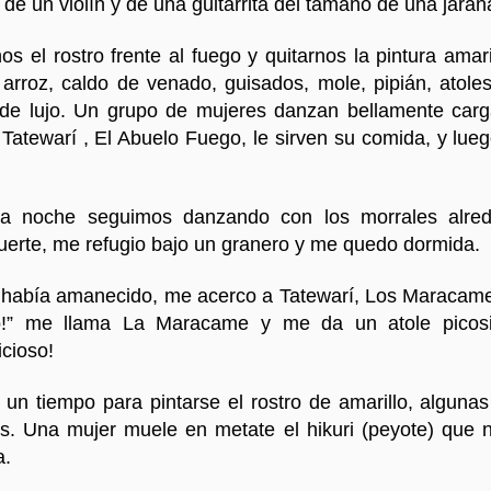
de un violín y de una guitarrita del tamaño de una jaran
Marcha por Wiri
Ya viene
3
s el rostro frente al fuego y quitarnos la pintura amaril
 , arroz, caldo de venado, guisados, mole, pipián, atole
t de lujo. Un grupo de mujeres danzan bellamente car
Tatewarí , El Abuelo Fuego, le sirven su comida, y lue
la noche seguimos danzando con los morrales alred
uerte, me refugio bajo un granero y me quedo dormida.
 había amanecido, me acerco a Tatewarí, Los Maracam
 México DF
WIRIKUTA - Confe
aco!” me llama La Maracame y me da un atole pico
icioso!
un tiempo para pintarse el rostro de amarillo, alguna
es. Una mujer muele en metate el hikuri (peyote) que
a.