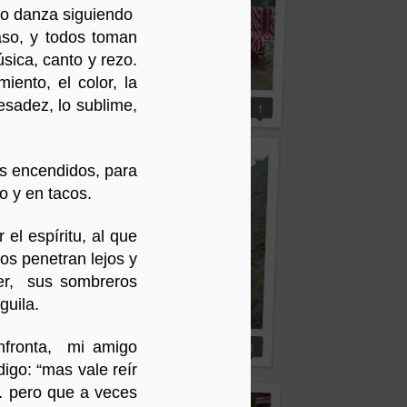
ero danza siguiendo
aso, y todos toman
sica, canto y rezo.
iento, el color, la
Fuego dentro de la Ruka
dita
 pesadez, lo sublime,
1
os encendidos, para
o y en tacos.
el espíritu, al que
jos penetran lejos y
der, sus sombreros
guila.
10
ikuta
En silencio
onfronta, mi amigo
3
digo: “mas vale reír
s… pero que a veces