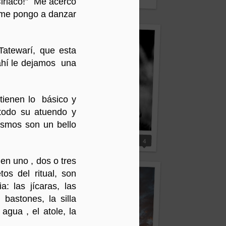
 world
Ciriaco!” Me acerco
, me pongo a danzar
Tatewarí, que esta
 ahí le dejamos una
 tienen lo básico y
 todo su atuendo y
ismos son un bello
4
Esperando la entrada del venado.
Vida
4
nen uno , dos o tres
os del ritual, son
: las jícaras, las
 bastones, la silla
 agua , el atole, la