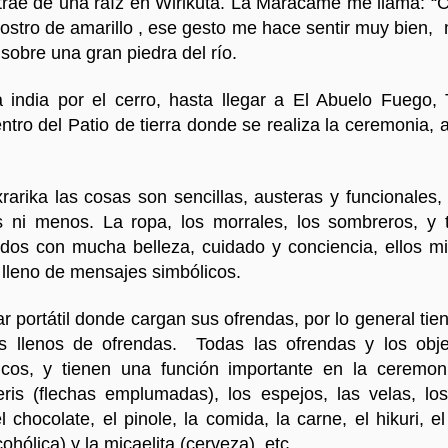
What a wonderful
Flores del Mayab 3
trae de una raíz en Wirikuta. La Maracame me llama: “
rostro de amarillo , ese gesto me hace sentir muy bien
sobre una gran piedra del río.
 india por el cerro, hasta llegar a El Abuelo Fuego, 
ntro del Patio de tierra donde se realiza la ceremonia,
rarika las cosas son sencillas, austeras y funcionales,
 ni menos. La ropa, los morrales, los sombreros, y
jidos con mucha belleza, cuidado y conciencia, ellos m
Flores del Mayab I
lleno de mensajes simbólicos.
El Árbol de la 
ar portátil donde cargan sus ofrendas, por lo general tie
 llenos de ofrendas. Todas las ofrendas y los objet
cos, y tienen una función importante en la ceremonia
ris (flechas emplumadas), los espejos, las velas, los
l chocolate, el pinole, la comida, la carne, el hikuri, el
cohólica) y la micaelita (cerveza), etc.