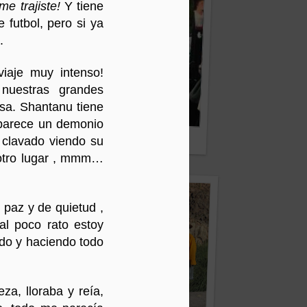
me trajiste!
Y tiene
 futbol, pero si ya
.
viaje muy intenso!
nuestras grandes
isa. Shantanu tiene
 parece un demonio
Diálogo por la Paz
a clavado viendo su
 otro lugar , mmm…
paz y de quietud ,
al poco rato estoy
do y haciendo todo
za, lloraba y reía,