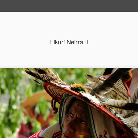
ide
Hikuri Neirra II
¡Cállate el hocico!
Hikuri Neirra I