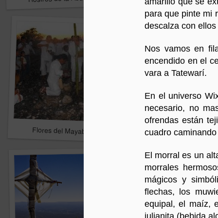
amarillo que se ex
para que pinte mi 
descalza con ellos 
Nos vamos en fila
encendido en el ce
vara a Tatewarí.
En el universo Wix
necesario, no mas
ofrendas están te
Flores del Mayab 2
2
cuadro caminando 
El morral es un alt
morrales hermosos
mágicos y simbóli
flechas, los muwie
equipal, el maíz, e
julianita (bebida al