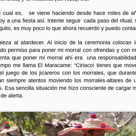
l cual es, se viene haciendo desde hace miles de añ
y a una fiesta así. Intente seguir cada paso del ritua
Cuerpo de Cosmos
s
uito, es muy poco lo que ahora recuerdo y puedo contar
4
Pronunciamiento Foro Wirikuta
eza al atardecer. Al inicio de la ceremonia colocan l
ido permiso para poner mi morral con ofrendas y con m
uenta que poner mi morral ahí era una responsabilidad,
empo me llama El Maracame: “Ciriaco! tienes que mover
l juego de los jicareros con los morrales, que durant
tán siempre atentos moviendo los morrales-altares de 
. Esa sencilla situación me hizo consciente de cargar 
de alerta.
2
El regreso de l
Reunar
4