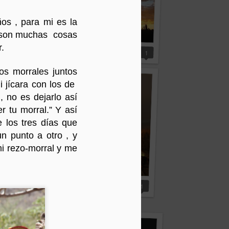
os , para mi es la
l, son muchas cosas
 / Vibración del Mundo
3
.
La huella de Wirikuta
1
os morrales juntos
i jícara con los de
 no es dejarlo así
 tu morral.” Y así
e los tres días que
un punto a otro , y
mi rezo-morral y me
Explotación minera suspendida
1
os Hombres-Aguila
2