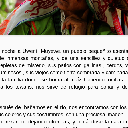
En breve Raíces
 noche a Uweni Muyewe, un pueblo pequeñito asentad
e inmensas montañas, y de una sencillez y quietud 
epletas de misterio, sus patios con gallinas , cerdos, 
uminosos , sus viejos como tierra sembrada y caminada
 la familia donde se honra al maíz haciendo tortillas. U
a los tewaris, nos sirve de refugio para soñar y de
espués de bañarnos en el río, nos encontramos con los T
sus colores y sus costumbres, son una preciosa imagen. Es
a, rezando, dejando ofrendas, y pintándose la cara con