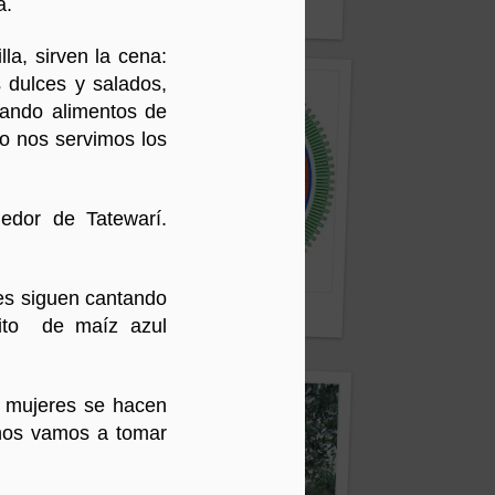
a.
kuta - México DF
la, sirven la cena:
s dulces y salados,
gando alimentos de
go nos servimos los
edor de Tatewarí.
es siguen cantando
rencia de Prensa
sito de maíz azul
s mujeres se hacen
 nos vamos a tomar