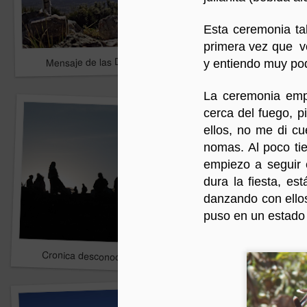
Esta ceremonia ta
primera vez que vo
Mensaje de las Deidades
4
Mensaje de las Deidade
y entiendo muy poq
La ceremonia empi
cerca del fuego, p
ellos, no me di c
nomas. Al poco ti
empiezo a seguir e
dura la fiesta, es
danzando con ellos
puso en un estado 
Reunar II
Cronica desconocida
2