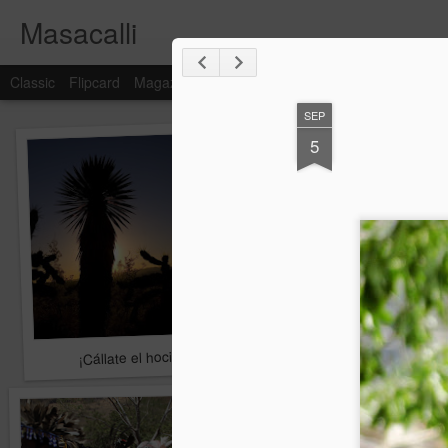
Masacalli
Classic
Flipcard
Magazine
Mosaic
Sidebar
Snapshot
Timesl
SEP
5
¡Cállate el hocico!