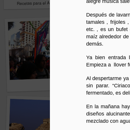
alegre música sale 
Recetas para el Amanecer
16
Del alma
Después de lavarno
tamales , frijoles
etc. , es un bufe
maíz alrededor de 
demás.
Ya bien entrada 
Empieza a llover f
Al despertarme ya
Marcha por Wirikuta -
sin parar. “Ciri
fermentado, es del
En la mañana hay 
diseños alucinant
mezclado con agu