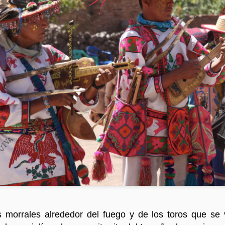
a
1
Sangre regalada
1
Ruka Pillan
morrales alrededor del fuego y de los toros que se va