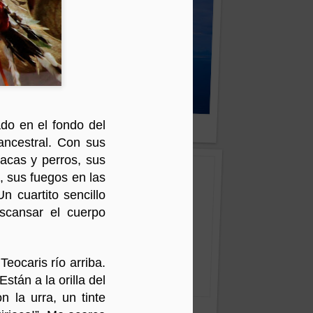
 de la Tierra
1
o en el fondo del
Watetiapa
ancestral. Con sus
vacas y perros, sus
, sus fuegos en las
n cuartito sencillo
scansar el cuerpo
eocaris río arriba.
tán a la orilla del
 la urra, un tinte
What a wonderful world