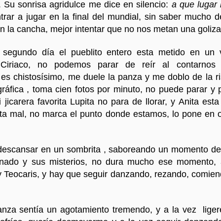
 Su sonrisa agridulce me dice en silencio:
a que lugar 
rar a jugar en la final del mundial, sin saber mucho de
 la cancha, mejor intentar que no nos metan una goliza
 segundo día el pueblito entero esta metido en un 
Ciriaco, no podemos parar de reír al contarnos 
 es chistosísimo, me duele la panza y me doblo de la r
gráfica , toma cien fotos por minuto, no puede parar y
jicarera favorita Lupita no para de llorar, y Anita est
ta mal, no marca el punto donde estamos, lo pone en
a descansar en un sombrita , saboreando un momento de 
enado y sus misterios, no dura mucho ese momento, 
y Teocaris, y hay que seguir danzando, rezando, comien
anza sentía un agotamiento tremendo, y a la vez ligere