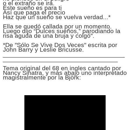
o el extraño se irá.
Este sueño es para ti
Así que paga el precio
Haz que un sueño se vuelva verdad...*
Ella se quedó callada por un momento.
Luego dijo “Dulces sueños,” parodiando la
risa aguda de una bruja y colgó".
*
De "Sólo Se Vive Dos Veces" escrita por
John Barry y Leslie Bricusse.
___________________________________
________________
_________________
Tema original del 68 en ingles cantado por
Nancy Sinatra, y más abajo uno interpretado
magistralmente por la Björk: