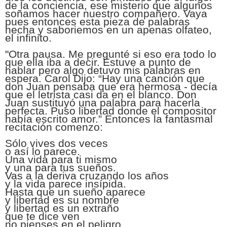
de la conciencia, ese misterio que algunos
soñamos hacer nuestro compañero. Vaya
pues entonces esta pieza de palabras
hecha y saboriemos en un apenas olfateo,
el infinito.
"Otra pausa. Me pregunté si eso era todo lo
que ella iba a decir.
Estuve a punto de
hablar pero algo detuvo mis palabras en
espera.
Carol Dijo: “Hay una canción que
don Juan pensaba que era hermosa - decía
que el letrista casi da en el blanco. Don
Juan sustituyó una palabra para hacerla
perfecta. Puso libertad donde el compositor
había escrito amor.” Entonces la fantasmal
recitación comenzo:
Sólo vives dos veces
o así lo parece.
Una vida para ti mismo
y una para tus sueños.
Vas a la deriva cruzando los años
y la vida parece insípida.
Hasta que un sueño aparece
y libertad es su nombre
y libertad es un extraño
que te dice ven
no pienses en el peligro