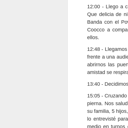
12:00 - Llego a 
Que delicia de n
Banda con el Po
Coocco a compart
ellos.
12:48 - Llegamos 
Declaración de Wirikut
Guerra Florida en Wirikuta
11
frente a una audi
abrirnos las pue
amistad se respira
13:40 - Decidimos
15:05 - Cruzando
pierna. Nos salu
su familia, 5 hij
lo entrevisté pa
medio en turnos 