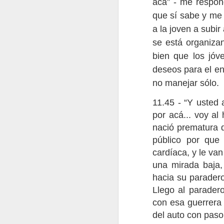
acá” - me respon
que sí sabe y me 
a la joven a subi
se está organiz
Mensaje de las Deidades
4
Mensaje de las Deidade
bien que los jóv
deseos para el en
no manejar sólo.
11.45 - “Y usted 
por acá... voy al
nació prematura d
público por que
cardíaca, y le va
una mirada baja,
hacia su parader
Reunar II
Cronica desconocida
2
Llego al parader
con esa guerrera 
del auto con paso