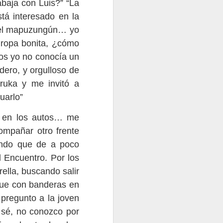
 world
abaja con Luis?” “La
tá interesado en la
r el mapuzungún… yo
 ropa bonita, ¿cómo
os yo no conocía un
dero, y orgulloso de
ruka y me invitó a
uarlo”
s en los autos… me
ompañar otro frente
4
Esperando la entrada del venado.
Vida
4
ando que de a poco
 Encuentro. Por los
ella, buscando salir
hue con banderas en
 pregunto a la joven
 sé, no conozco por