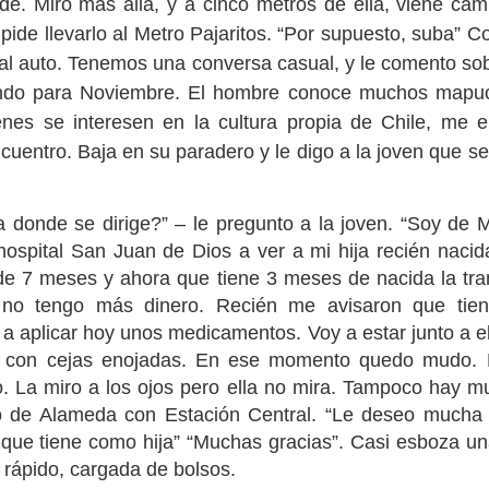
de. Miro más allá, y a cinco metros de ella, viene ca
pide llevarlo al Metro Pajaritos. “Por supuesto, suba” Co
r al auto. Tenemos una conversa casual, y le comento so
ando para Noviembre. El hombre conoce muchos mapu
Cuerpo de Cosmos
s
4
Pronunciamiento Foro Wirikuta
enes se interesen en la cultura propia de Chile, me 
cuentro. Baja en su paradero y le digo a la joven que s
a donde se dirige?” – le pregunto a la joven. “Soy de M
 hospital San Juan de Dios a ver a mi hija recién nacid
e 7 meses y ahora que tiene 3 meses de nacida la trans
 no tengo más dinero. Recién me avisaron que tiene
n a aplicar hoy unos medicamentos. Voy a estar junto a e
 con cejas enojadas. En ese momento quedo mudo. La
o. La miro a los ojos pero ella no mira. Tampoco hay m
2
El regreso de l
Reunar
4
o de Alameda con Estación Central. “Le deseo mucha
que tiene como hija” “Muchas gracias”. Casi esboza una
 rápido, cargada de bolsos.