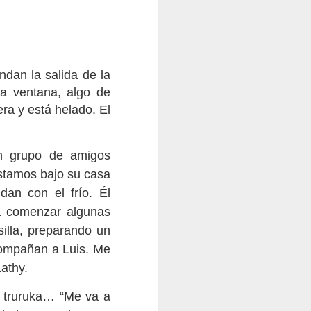
dan la salida de la
la ventana, algo de
ra y está helado. El
 de la Tierra
1
Watetiapa
un grupo de amigos
stamos bajo su casa
dan con el frío. Él
ra comenzar algunas
silla, preparando un
compañan a Luis. Me
Kathy.
a truruka… “Me va a
What a wonderful world