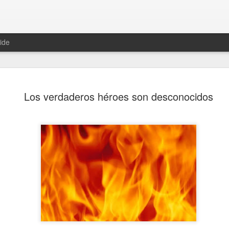
ide
Los verdaderos héroes son desconocidos
¡Cállate el hocico!
Hikuri Neirra I