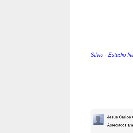
Silvio - Estadio N
Diálogo por la Paz
Fuego nuevo
Jesus Carlos C
Apreciados am