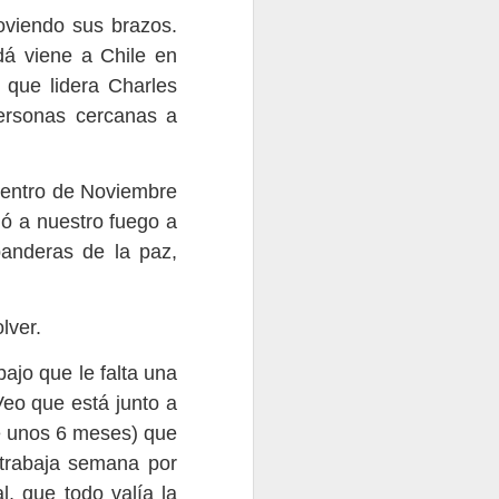
oviendo sus brazos.
dá viene a Chile en
que lidera Charles
personas cercanas a
cuentro de Noviembre
Mensaje acerca del 2012
gó a nuestro fuego a
2
2
banderas de la paz,
lver.
jo que le falta una
eo que está junto a
ce unos 6 meses) que
(trabaja semana por
, que todo valía la