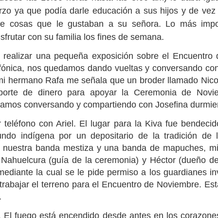
Marcha por Wiri
Ya viene
zo ya que podía darle educación a sus hijos y de vez
3
rle cosas que le gustaban a su señora. Lo más impo
sfrutar con su familia los fines de semana.
 realizar una pequeña exposición sobre el Encuentro
lefónica, nos quedamos dando vueltas y conversando con
i hermano Rafa me señala que un broder llamado Nic
porte de dinero para apoyar la Ceremonia de Novi
 vamos conversando y compartiendo con Josefina durmie
 teléfono con Ariel. El lugar para la Kiva fue bendecid
mundo indígena por un depositario de la tradición de
 México DF
WIRIKUTA - Confe
 nuestra banda mestiza y una banda de mapuches, mi
 Nahuelcura (guía de la ceremonia) y Héctor (dueño del
ediante la cual se le pide permiso a los guardianes inv
rabajar el terreno para el Encuentro de Noviembre. Es
.
 El fuego está encendido desde antes en los corazones