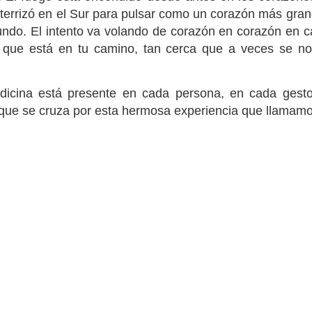
aterrizó en el Sur para pulsar como un corazón más gran
ndo. El intento va volando de corazón en corazón en c
que está en tu camino, tan cerca que a veces se no
El espejo en una pregunta
3
Venadita, vena
dicina está presente en cada persona, en cada gest
que se cruza por esta hermosa experiencia que llamamo
Invocación en Wir
La crisis terminal del capitalismo
capitalismo