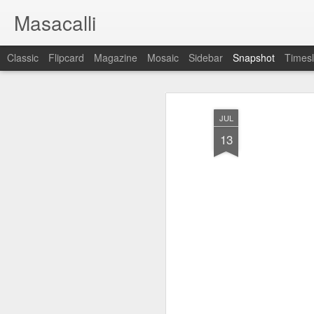
Masacalli
Classic
Flipcard
Magazine
Mosaic
Sidebar
Snapshot
Timesl
JUL
13
¡Cállate el hocico!