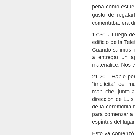
Recetas para el Amanecer
16
Del alma
pena como esfuer
gusto de regala
comentaba, era di
17:30 - Luego de
edificio de la Te
Cuando salimos m
a entregar un a
materialice. Nos
21.20 - Hablo por
“implícita” del 
Marcha por Wirikuta -
mapuche, junto a
dirección de Luis
de la ceremonia m
para comenzar a t
espíritus del lugar
Esto ya comenzó.