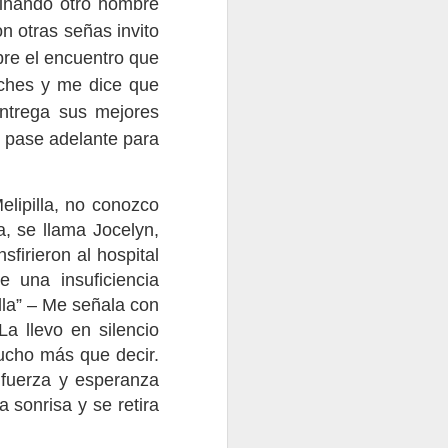
minando otro hombre
n otras señas invito
bre el encuentro que
ches y me dice que
 / Vibración del Mundo
3
La huella de Wirikuta
1
entrega sus mejores
e pase adelante para
elipilla, no conozco
a, se llama Jocelyn,
firieron al hospital
 una insuficiencia
lla” – Me señala con
 llevo en silencio
ucho más que decir.
Explotación minera suspendida
1
os Hombres-Aguila
2
 fuerza y esperanza
 sonrisa y se retira