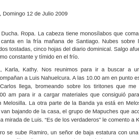
, Domingo 12 de Julio 2009
. Ducha. Ropa. La cabeza tiene monosílabos que coman
 canta en la fría mañana de Santiago. Nubes sobre 
os tostadas, cinco hojas del diario dominical. Salgo afue
En breve Raíces
mo constante y tímido en el frío.
a, Karla, Kathy. Nos reunimos para ir a buscar a 
mpañan a Luis Nahuelcura. A las 10.00 am en punto e
arlos llega, bromeando sobre los tiritones que me 
.00 am para ir a cargar materiales que consiguió pa
 Melosilla. La otra parte de la Banda ya está en Melo
 van bajando de la casa, el grupo de Mapuches que a
 la mirada de Luis. “Es de los verdaderos” le comento a 
rro se sube Ramiro, un señor de baja estatura con un