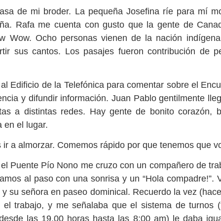
casa de mi broder. La pequeña Josefina ríe para mí m
iña. Rafa me cuenta con gusto que la gente de Cana
w Wow. Ocho personas vienen de la nación indígena 
ir sus cantos. Los pasajes fueron contribución de 
al Edificio de la Telefónica para comentar sobre el En
a
1
Sangre regalada
1
Ruka Pillan
encia y difundir información. Juan Pablo gentilmente lle
rtas a distintas redes. Hay gente de bonito corazón, 
 en el lugar.
 ir a almorzar. Comemos rápido por que tenemos que vo
 el Puente Pío Nono me cruzo con un compañero de traba
damos al paso con una sonrisa y un “Hola compadre!”. V
os, y su señora en paseo dominical. Recuerdo la vez (ha
ra el trabajo, y me señalaba que el sistema de turnos 
desde las 19.00 horas hasta las 8:00 am) le daba igual