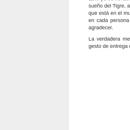
sueño del Tigre, 
que está en el mu
en cada persona 
agradecer.
El Poder las Visiones
Hacia el Retorno de la Conciencia Cosmica
1
La verdadera me
gesto de entrega 
Temazcal en el Centro Penitenciario de Valparaíso
2
La crisis terminal del 