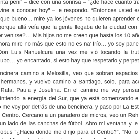
What a wonderful
Flores del Mayab 3
nta peñi” – dice con una sonrisa – “¿de hace cuanto tr
 vine a conocer hoy” – le respondo. “Entonces usted es
 que bueno… mire ya los jóvenes no quieren aprende
porque allá veía que la gente llegaba de la ciudad con
er venirse?… Mis hijos no me creen que hasta los 10 añ
hora mire no más que esto no es na’ frío… yo soy pane
n Luis Nahuelcura una vez me vió tocando la trut
grupo… yo encantado, si esto hay que respetarlo y perpet
ncinera camino a Melosilla, veo que sobran espacio
 hermanos, y vuelvo camino a Santiago, solo, para ac
Flores del Mayab I
El Árbol de la 
Rafa, Paula y Josefina. En el camino me voy pens
intiendo la energía del Sur, que ya está comenzando el
o me voy por detrás de una bencinera, y paso por La Estr
 Centro. Cercano a un paradero de micros, veo un Re
n lado de las canchas de fútbol. Abro mi ventana y le
tobus “¿Hacia donde me dirijo para el Centro?”, “No lo