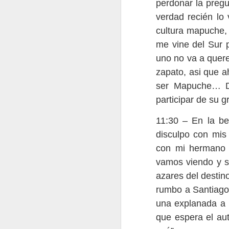
perdonar la pregu
verdad recién lo
cultura mapuche,
me vine del Sur 
uno no va a quer
zapato, asi que a
ser Mapuche… Do
participar de su 
11:30 – En la be
disculpo con mis
Flores del Mayab 2
2
con mi hermano 
vamos viendo y s
azares del destin
rumbo a Santiago
una explanada a u
que espera el au