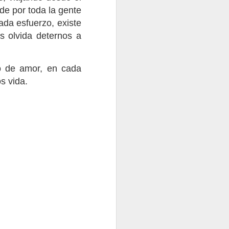
de por toda la gente
ada esfuerzo, existe
s olvida deternos a
Fuego dentro de la Ruka
dita
1
o de amor, en cada
s vida.
10
ikuta
En silencio
3