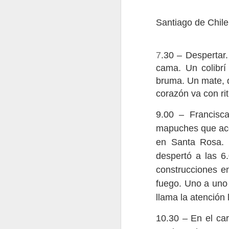
Santiago de Chile
7
.30 – Despertar
cama. Un colibrí
bruma. Un mate, d
Hikuri Neirra I
corazón va con rit
9.00 – Francisc
mapuches que aco
en Santa Rosa. C
despertó a las 6
construcciones en
fuego. Uno a uno
llama la atención
10.30 – En el ca
Rostros de la Abuela en la aldea
Flores del Mayab 4