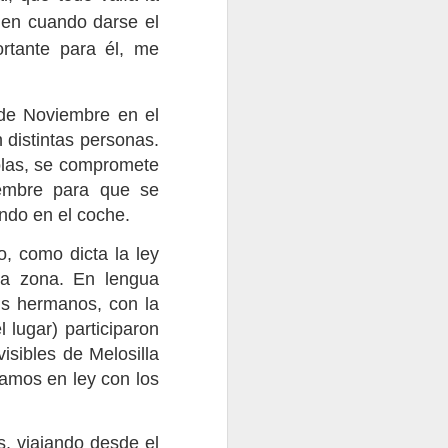
kuta - México DF
 en cuando darse el
rtante para él, me
 de Noviembre en el
 distintas personas.
olas, se compromete
embre para que se
ndo en el coche.
o, como dicta la ley
 la zona. En lengua
rencia de Prensa
s hermanos, con la
 lugar) participaron
isibles de Melosilla
tamos en ley con los
, viajando desde el