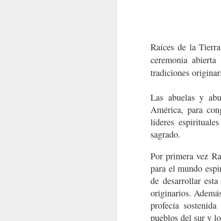
Raíces de la Tierr
ceremonia abierta
tradiciones originar
Hikuri Neirra I
Las abuelas y abu
América, para cong
líderes espiritual
sagrado.
Por primera vez Raí
para el mundo espir
de desarrollar esta
originarios. Además
profecía sostenida
pueblos del sur y lo
Rostros de la Abuela en la aldea
Flores del Mayab 4