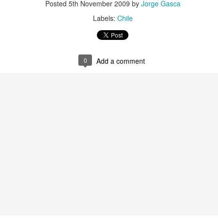
Posted
5th November 2009
by
Jorge Gasca
Labels:
Chile
Cuerpo de Cosmos
s
4
Pronunciamiento Foro Wirikuta
0
Add a comment
2
El regreso de l
Reunar
4