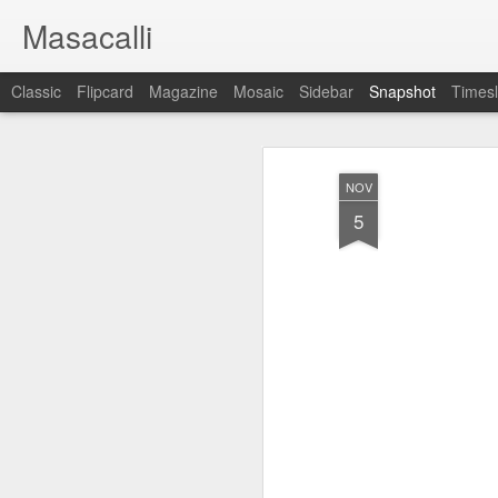
Masacalli
Classic
Flipcard
Magazine
Mosaic
Sidebar
Snapshot
Timesl
NOV
5
¡Cállate el hocico!