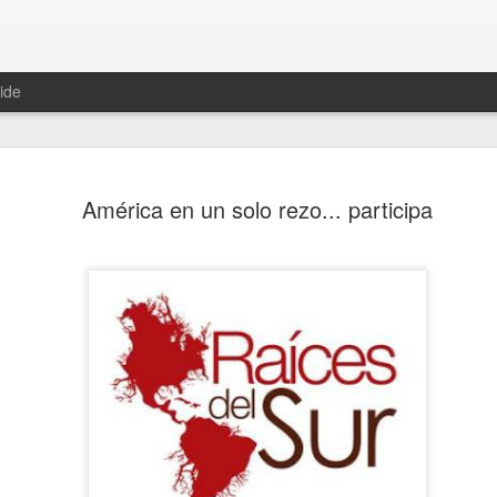
ide
América en un solo rezo... participa
¡Cállate el hocico!
Hikuri Neirra I