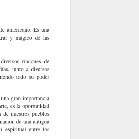
nte americano. Es una
tral y mágico de las
 de la Tierra
1
Watetiapa
diversos rincones de
ías, junto a diversos
uniendo todo su poder
e una gran importancia
rte, es la oportunidad
da de nuestros pueblos
rmación de una antigua
 espiritual entre los
What a wonderful world