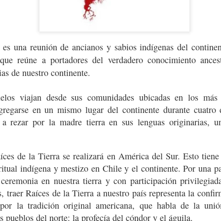
a es una reunión de ancianos y sabios indígenas del contine
 que reúne a portadores del verdadero conocimiento ances
ias de nuestro continente.
En breve Raíces
elos viajan desde sus comunidades ubicadas en los más 
regarse en un mismo lugar del continente durante cuatro d
es a rezar por la madre tierra en sus lenguas originarias, 
ces de la Tierra se realizará en América del Sur. Esto tien
itual indígena y mestizo en Chile y el continente. Por una pa
 ceremonia en nuestra tierra y con participación privilegia
, traer Raíces de la Tierra a nuestro país representa la confi
 por la tradición original americana, que habla de la unión
s pueblos del norte: la profecía del cóndor y el águila.