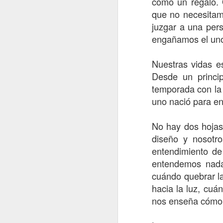
como un regalo. 
que no necesitam
juzgar a una per
engañamos el uno 
Mensaje de las Deidades
4
Mensaje de las Deidade
Nuestras vidas es
Desde un princi
temporada con la 
uno nació para en
No hay dos hojas
diseño y nosotr
entendimiento de
entendemos nad
cuándo quebrar la
Reunar II
Cronica desconocida
hacia la luz, cuá
2
nos enseña cómo v