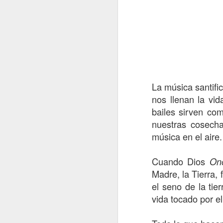
La música santifi
Hikuri Neirra I
nos llenan la vi
bailes sirven co
nuestras cosech
música en el aire.
Cuando Dios
On
Madre, la Tierra
el seno de la tie
vida tocado por e
Rostros de la Abuela en la aldea
Flores del Mayab 4