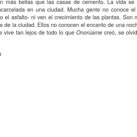
n más bellas que las casas de cemento. La vida se
carcelada en una ciudad. Mucha gente no conoce el s
lo el asfalto- ni ven el crecimiento de las plantas. Son
es de la ciudad. Ellos no conocen el encanto de una noche
 vive tan lejos de todo lo que
creó, se olvi
Onorúame
i
a
1
Sangre regalada
1
Ruka Pillan