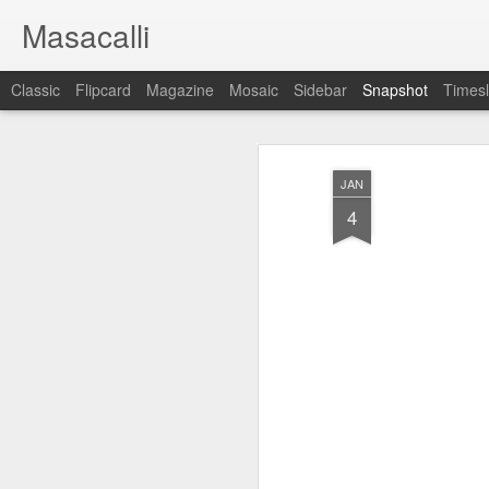
Masacalli
Classic
Flipcard
Magazine
Mosaic
Sidebar
Snapshot
Timesl
JAN
4
¡Cállate el hocico!