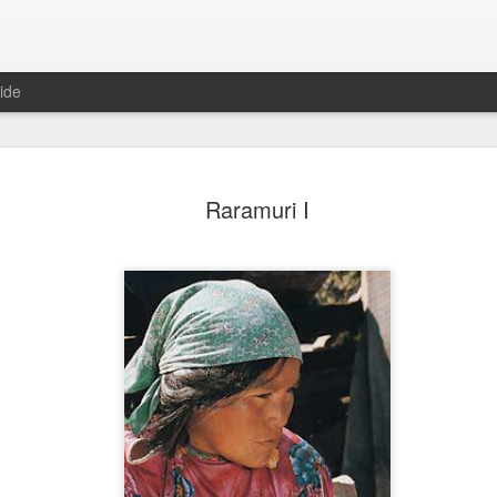
ide
Raramuri I
¡Cállate el hocico!
Hikuri Neirra I