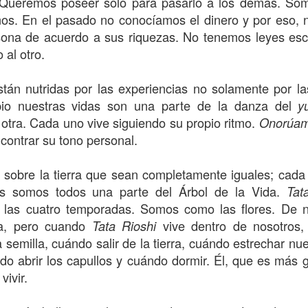
Queremos poseer sólo para pasarlo a los demás. Som
os. En el pasado no conocíamos el dinero y por eso,
sona de acuerdo a sus riquezas. No tenemos leyes esc
al otro.
Cuerpo de Cosmos
s
4
Pronunciamiento Foro Wirikuta
tán nutridas por las experiencias no solamente por las
pio nuestras vidas son una parte de la danza del
y
otra. Cada uno vive siguiendo su propio ritmo.
Onorúa
contrar su tono personal.
 sobre la tierra que sean completamente iguales; cada 
os somos todos una parte del Árbol de la Vida.
Tat
 las cuatro temporadas. Somos como las flores. De 
a, pero cuando
vive dentro de nosotros
Tata Rioshi
 semilla, cuándo salir de la tierra, cuándo estrechar nu
2
El regreso de l
Reunar
ndo abrir los capullos y cuándo dormir. Él, que es más
4
ivir.