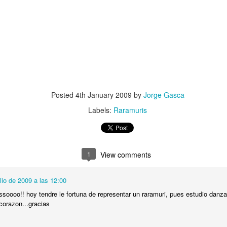
Marcha por Wiri
Ya viene
3
Posted
4th January 2009
by
Jorge Gasca
Labels:
Raramuris
 México DF
WIRIKUTA - Confe
1
View comments
ulio de 2009 a las 12:00
oooo!! hoy tendre le fortuna de representar un raramuri, pues estudio danza
corazon...gracias