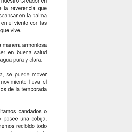
 nuestro Creador en
 world
e la reverencia que
scansar en la palma
en el viento con las
 que vive.
na manera armoniosa
cer en buena salud
 agua pura y clara.
a, se puede mover
movimiento lleva el
4
Esperando la entrada del venado.
Vida
4
bios de la temporada
sitamos candados o
o posee una cobija,
 hemos recibido todo