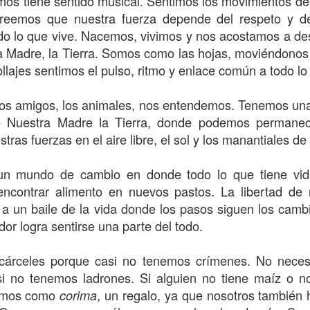
mos tiene sentido musical. Sentimos los movimientos de
What a wonderful
Flores del Mayab 3
creemos que nuestra fuerza depende del respeto y d
do lo que vive. Nacemos, vivimos y nos acostamos a de
a Madre, la Tierra. Somos como las hojas, moviéndonos 
llajes sentimos el pulso, ritmo y enlace común a todo lo
ros amigos, los animales, nos entendemos. Tenemos u
de Nuestra Madre la Tierra, donde podemos permane
tras fuerzas en el aire libre, el sol y los manantiales de
n mundo de cambio en donde todo lo que tiene vid
Flores del Mayab I
encontrar alimento en nuevos pastos. La libertad de 
El Árbol de la 
o a un baile de la vida donde los pasos siguen los cam
dor logra sentirse una parte del todo.
cárceles porque casi no tenemos crímenes. No nece
si no tenemos ladrones. Si alguien no tiene maíz o n
damos como
, un regalo, ya que nosotros también
corima