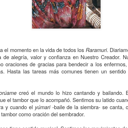
En breve Raíces
ca el momento en la vida de todos los
. Diariam
Raramuri
da de alegría, valor y confianza en Nuestro Creador. N
mo oraciones de gracias para bendecir a los enfermos
as. Hasta las tareas más comunes tienen un sentido
creó el mundo lo hizo cantando y bailando. E
orúame
, fue el tambor que lo acompañó. Sentimos su latido cu
rra y cuando el
-baile de la siembra- se canta, 
yúmari
l tambor como oración del sembrador.