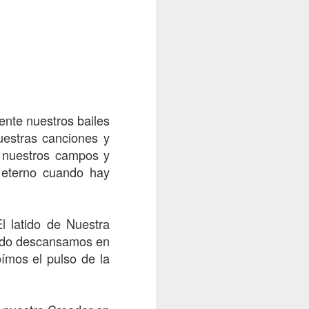
 de la Tierra
1
ente nuestros bailes
Watetiapa
uestras canciones y
, nuestros campos y
 eterno cuando hay
l latido de Nuestra
ando descansamos en
oímos el pulso de la
What a wonderful world