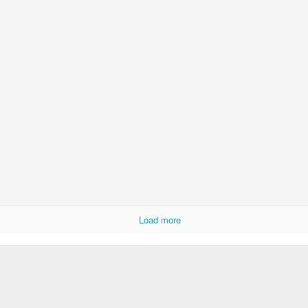
El espejo en una pregunta
3
Venadita, vena
Load more
Invocación en Wir
La crisis terminal del capitalismo
capitalismo