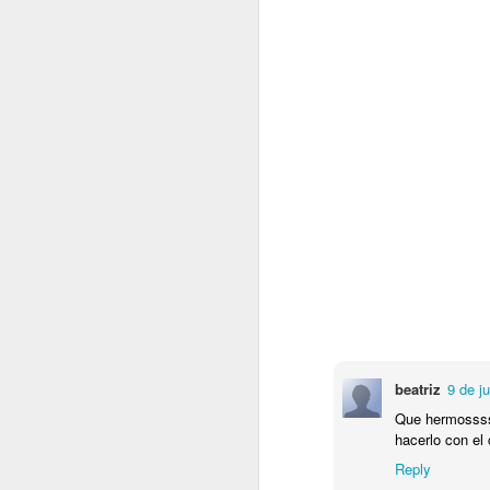
Recetas para el Amanecer
16
Del alma
Marcha por Wirikuta -
beatriz
9 de j
Que hermosssss
hacerlo con el 
Reply