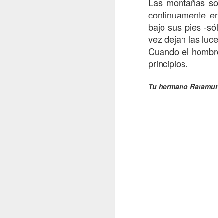
Las montañas so
continuamente en
bajo sus pies -só
vez dejan las luc
Cuando el hombre
principios.
Tu hermano Raramur
Declaración de Wirikut
Guerra Florida en Wirikuta
11