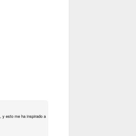
kuta - México DF
rencia de Prensa
, y esto me ha inspirado a