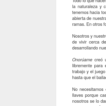
Todo lo que hace
la naturaleza y 
tenemos hacia to
abierta de nuestr
ramas. En otros fo
Nosotros y nuest
de vivir cerca 
desarrollando nues
creó u
Onorúame
Flores del Mayab 2
2
libremente para 
trabajo y el jueg
hasta que el baila
No necesitamos 
llaves porque ca
nosotros se lo 