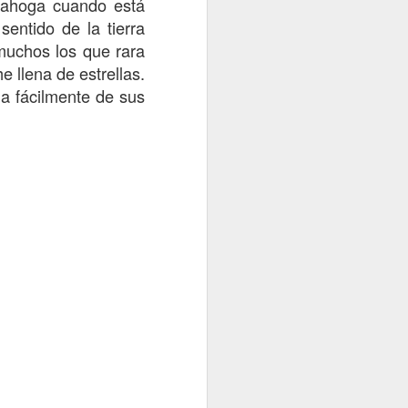
 ahoga cuando está
entido de la tierra
 muchos los que rara
 llena de estrellas.
da fácilmente de sus
Mensaje acerca del 2012
2
2