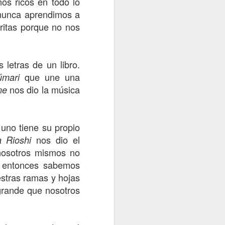
os ricos en todo lo
 nunca aprendimos a
ritas porque no nos
 / Vibración del Mundo
3
La huella de Wirikuta
1
 letras de un libro.
que une una
úmari
nos dio la música
me
uno tiene su propio
nos dio el
a Rioshi
nosotros mismos no
, entonces sabemos
estras ramas y hojas
Explotación minera suspendida
1
os Hombres-Aguila
2
 grande que nosotros